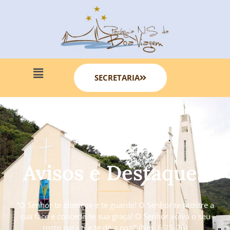
SECRETARIA
Avisos e Destaques
“O Senhor te abençoe e te guarde! O Senhor te mostre a
sua face e conceda-te sua graça! O Senhor volva o seu
rosto para ti e te dê a paz!” (Nm. 6 25-26)