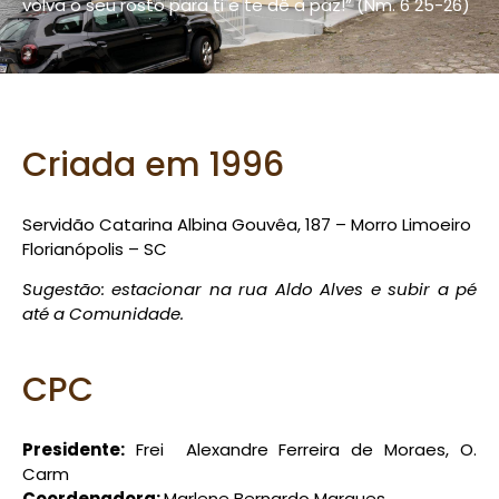
volva o seu rosto para ti e te dê a paz!” (Nm. 6 25-26)
Criada em 1996
Servidão Catarina Albina Gouvêa, 187 – Morro Limoeiro
Florianópolis – SC
Sugestão: estacionar na rua Aldo Alves e subir a pé
até a Comunidade.
CPC
Presidente:
Frei Alexandre Ferreira de Moraes, O.
Carm
Coordenadora:
Marlene Bernardo Marques