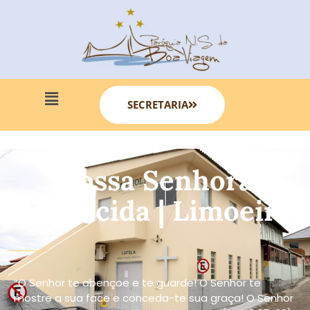
SECRETARIA
Nossa Senhora
Aparecida | Limoeiro
“O Senhor te abençoe e te guarde! O Senhor te
mostre a sua face e conceda-te sua graça! O Senhor