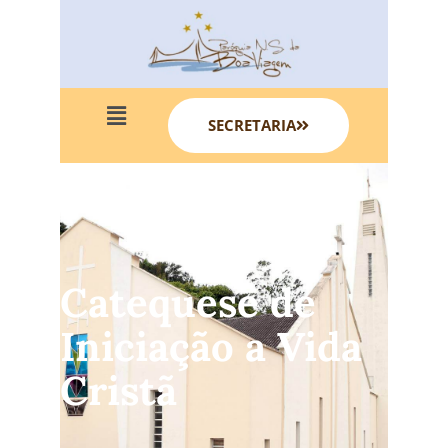
SECRETARIA
Catequese de
Iniciação a Vida
Cristã