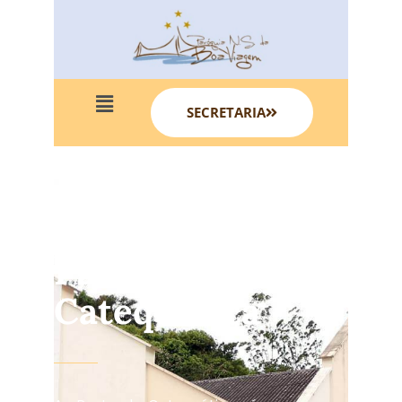
SECRETARIA
Pastoral
Catequética