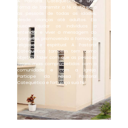
A Pastoral Catequética é uma
forma de transmitir a fé cristã para
as pessoas de todas as idades,
desde crianças até adultos. Ela
busca ajudar os indivíduos a
entender e viver a mensagem do
Evangelho, promovendo a formação
religiosa e espiritual. A Pastoral
Catequética também tem como
objetivo fazer com que as pessoas
sejam mais comprometidas com a
comunidade e com a Igreja.
Participe da nossa Pastoral
Catequética e fortaleça sua fé!