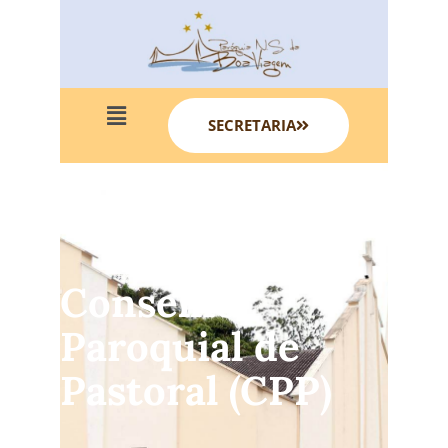
SECRETARIA
Conselho
Paroquial de
Pastoral (CPP)