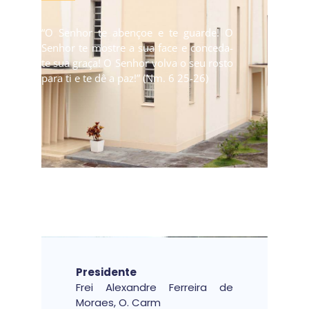
“O Senhor te abençoe e te guarde! O
Senhor te mostre a sua face e conceda-
te sua graça! O Senhor volva o seu rosto
para ti e te dê a paz!” (Nm. 6 25-26)
Presidente
Frei Alexandre Ferreira de
Moraes, O. Carm