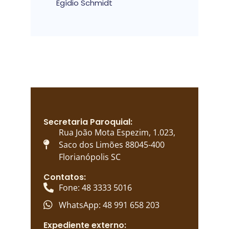
Egídio Schmidt
Secretaria Paroquial:
Rua João Mota Espezim, 1.023,
Saco dos Limões 88045-400
Florianópolis SC
Contatos:
Fone: 48 3333 5016
WhatsApp: 48 991 658 203
Expediente externo: