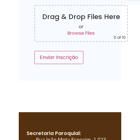
Drag & Drop Files Here
or
Browse Files
0
of 10
Secretaria Paroquial:
Rua João Mota Espezim, 1.023,