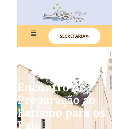
SECRETARIA
Encontro de
Preparação ao
Batismo para os
Pais