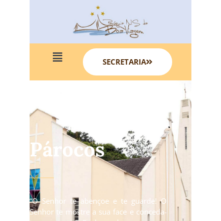
SECRETARIA
Párocos
“O Senhor te abençoe e te guarde! O
Senhor te mostre a sua face e conceda-