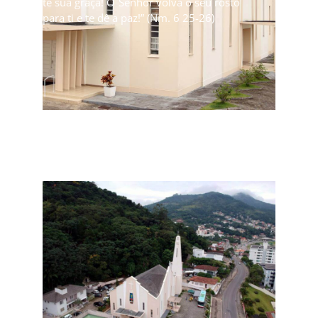
te sua graça! O Senhor volva o seu rosto
para ti e te dê a paz!” (Nm. 6 25-26)