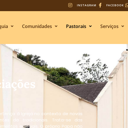
INSTAGRAM
FACEBOOK
quia
Comunidades
Pastorais
Serviços
iações
ertença à Igreja no contexto de novas
ntes da tradicionais. Trata-se das
mentos eclesiais. O próprio Papa não