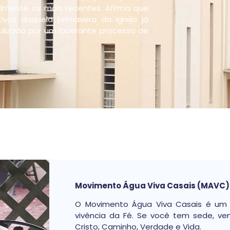
palmente os mais recentes. Afirma que
tivos daquela primavera da Igreja já
culizada por um lacerante processo de
Movimento Água Viva Casais (MAVC)
O Movimento Água Viva Casais é um
vivência da Fé. Se você tem sede, 
Cristo, Caminho, Verdade e Vida.