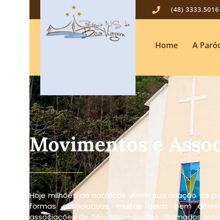
(48) 3333.5016
Home
A Paró
Movimentos e Assoc
Hoje milhões de católicos vivem sua relação de p
formas associativas, muitas delas bem difere
associações de fiéis leigos ou dos chamados movi