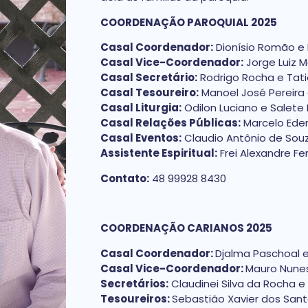
COORDENAÇÃO PAROQUIAL 2025
Casal Coordenador:
Dionísio Romão e
Casal Vice-Coordenador:
Jorge Luiz Ma
Casal Secretário:
Rodrigo Rocha e Tat
Casal Tesoureiro:
Manoel José Pereira 
Casal Liturgia:
Odilon Luciano e Salete 
Casal Relações Públicas:
Marcelo Edemi
Casal Eventos:
Claudio Antônio de Souz
Assistente Espiritual:
Frei Alexandre Fe
Contato:
48 99928 8430
COORDENAÇÃO CARIANOS 2025
Casal Coordenador:
Djalma Paschoal e
Casal Vice-Coordenador:
Mauro Nunes
Secretários:
Claudinei Silva da Rocha 
Tesoureiros:
Sebastião Xavier dos Sant