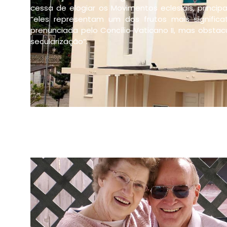
cessa de elogiar os Movimentos eclesiais, princi
“eles representam um dos frutos mais significa
prenunciada pelo Concílio Vaticano II, mas obsta
secularização”.