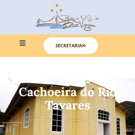
SECRETARIA
Senhor Bom Jesus |
Cachoeira do Rio
Tavares