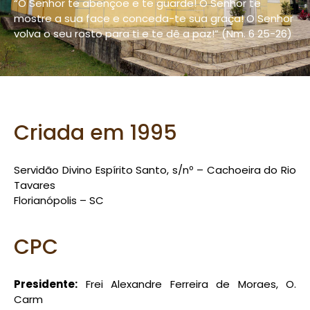
“O Senhor te abençoe e te guarde! O Senhor te
mostre a sua face e conceda-te sua graça! O Senhor
volva o seu rosto para ti e te dê a paz!” (Nm. 6 25-26)
Criada em 1995
Servidão Divino Espírito Santo, s/nº – Cachoeira do Rio
Tavares
Florianópolis – SC
CPC
Presidente:
Frei Alexandre Ferreira de Moraes, O.
Carm