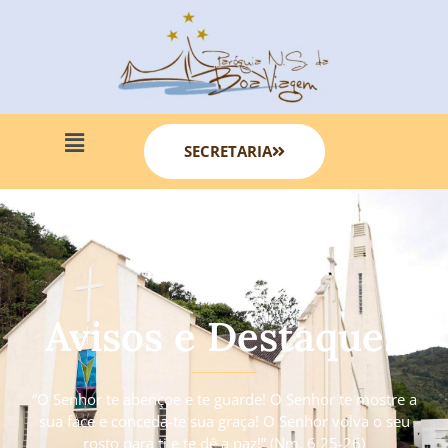
SECRETARIA
Avisos e Destaques
“O Senhor te abençoe e te guarde! O Senhor te mostre a
sua face e conceda-te sua graça! O Senhor volva o seu
rosto para ti e te dê a paz!” (Nm. 6 25-26)