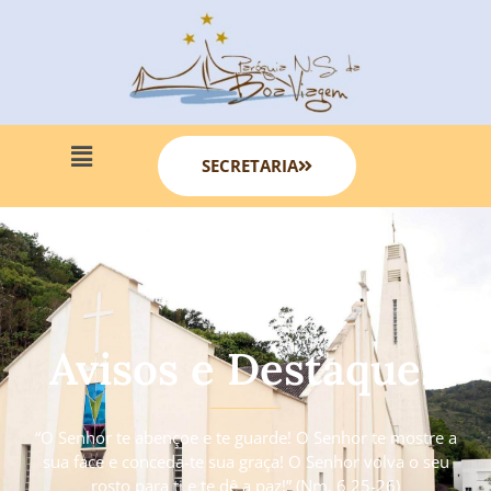
SECRETARIA
Avisos e Destaques
“O Senhor te abençoe e te guarde! O Senhor te mostre a
sua face e conceda-te sua graça! O Senhor volva o seu
rosto para ti e te dê a paz!” (Nm. 6 25-26)