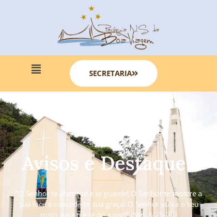
SECRETARIA
Avisos e Destaques
“O Senhor te abençoe e te guarde! O Senhor te mostre a
sua face e conceda-te sua graça! O Senhor volva o seu
rosto para ti e te dê a paz!” (Nm. 6 25-26)