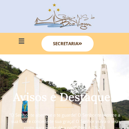
SECRETARIA
Avisos e Destaques
“O Senhor te abençoe e te guarde! O Senhor te mostre a
sua face e conceda-te sua graça! O Senhor volva o seu
rosto para ti e te dê a paz!” (Nm. 6 25-26)