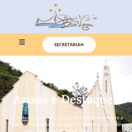
SECRETARIA
Avisos e Destaques
“O Senhor te abençoe e te guarde! O Senhor te mostre a
sua face e conceda-te sua graça! O Senhor volva o seu
rosto para ti e te dê a paz!” (Nm. 6 25-26)