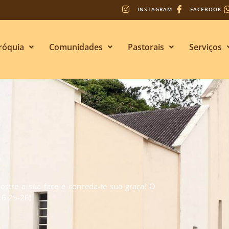
INSTAGRAM
FACEBOOK
róquia
Comunidades
Pastorais
Serviços
s
stre a sua face e conceda-te sua graça! O
. 6 25-26)