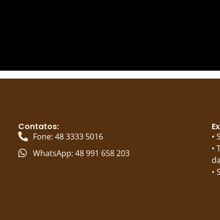
Contatos:
Ex
Fone: 48 3333 5016
• 
• 
WhatsApp: 48 991 658 203
da
• 