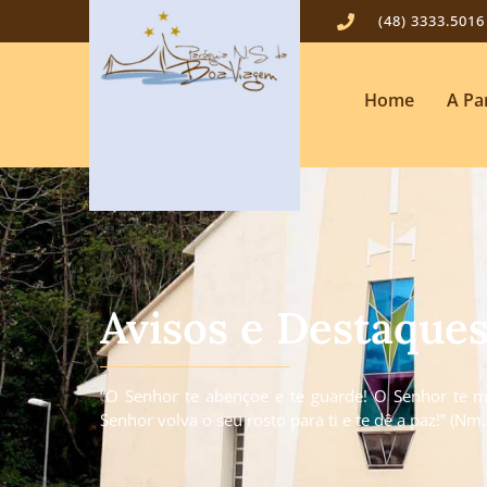
(48) 3333.5016
Home
A Pa
Avisos e Destaque
“O Senhor te abençoe e te guarde! O Senhor te mo
Senhor volva o seu rosto para ti e te dê a paz!” (Nm