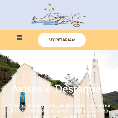
SECRETARIA
Avisos e Destaques
“O Senhor te abençoe e te guarde! O Senhor te mostre a
sua face e conceda-te sua graça! O Senhor volva o seu
rosto para ti e te dê a paz!” (Nm. 6 25-26)