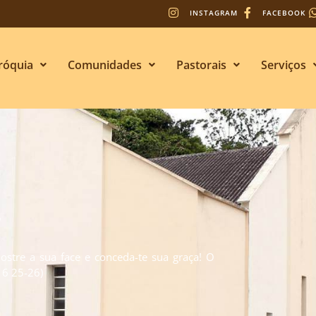
INSTAGRAM
FACEBOOK
róquia
Comunidades
Pastorais
Serviços
s
stre a sua face e conceda-te sua graça! O
. 6 25-26)