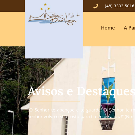
(48) 3333.5016
Home
A Pa
Avisos e Destaque
“O Senhor te abençoe e te guarde! O Senhor te mo
Senhor volva o seu rosto para ti e te dê a paz!” (Nm