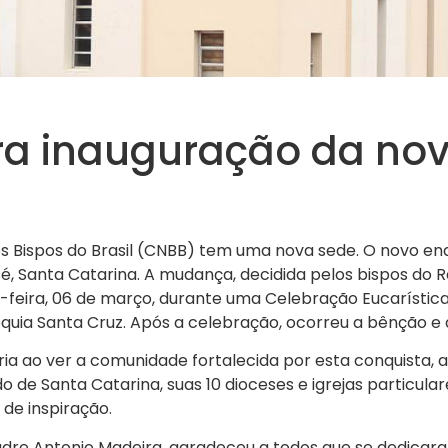
bra inauguração da no
os Bispos do Brasil (CNBB) tem uma nova sede. O novo en
é, Santa Catarina. A mudança, decidida pelos bispos do R
a-feira, 06 de março, durante uma Celebração Eucarístic
óquia Santa Cruz. Após a celebração, ocorreu a bênção e 
ria ao ver a comunidade fortalecida por esta conquista,
o de Santa Catarina, suas 10 dioceses e igrejas particula
de inspiração.
adre Antonio Madeira, agradeceu a todos que se dedicar