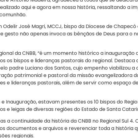
ealizado aqui e agora em nossa história, ressaltando a im
a comunhão.
 Odelir José Magri, MCCJ, bispo da Diocese de Chapecó 
e gesto não apenas invoca as bênçãos de Deus para o 
gional da CNBB, “é um momento histórico a inauguração
s os bispos e lideranças pastorais do regional. Destaca 
elo padre Luciano dos Santos, cujo empenho viabilizou a 
ração patrimonial e pastoral da missão evangelizadora d
res e lideranças pastorais, além de servir como espaço d
 e Inauguração, estavam presentes os 10 bispos do Regio
igos e leigas de diversas regiões do Estado de Santa Cat
mas a continuidade da história da CNBB no Regional Sul 4
elos documentos e arquivos e reverenciar toda a história 
ões regionais.