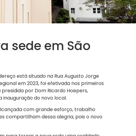
va sede em São
dereço está situado na Rua Augusto Jorge
egional em 2023, foi efetivada nos primeiros
a presidida por Dom Ricardo Hoepers,
a inauguração do novo local.
 alcançada com grande esforço, trabalho
res compartilham dessa alegria, pois o novo
am para tornar a nova sede uma realidade.