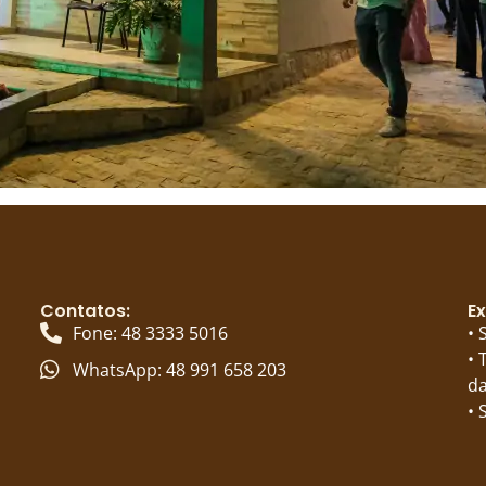
Contatos:
Ex
Fone: 48 3333 5016
• 
• 
WhatsApp: 48 991 658 203
da
• 