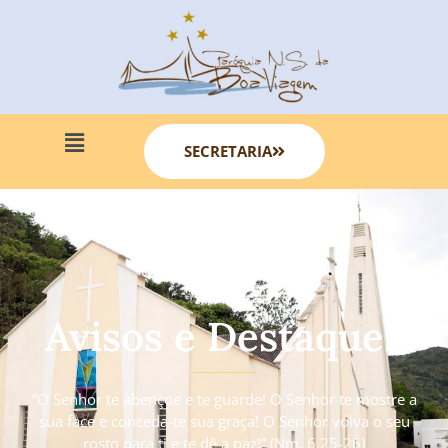
SECRETARIA
Avisos e Destaques
“O Senhor te abençoe e te guarde! O Senhor te mostre a
sua face e conceda-te sua graça! O Senhor volva o seu
rosto para ti e te dê a paz!” (Nm. 6 25-26)