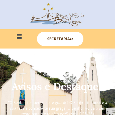
SECRETARIA
Avisos e Destaques
“O Senhor te abençoe e te guarde! O Senhor te mostre a
sua face e conceda-te sua graça! O Senhor volva o seu
rosto para ti e te dê a paz!” (Nm. 6 25-26)