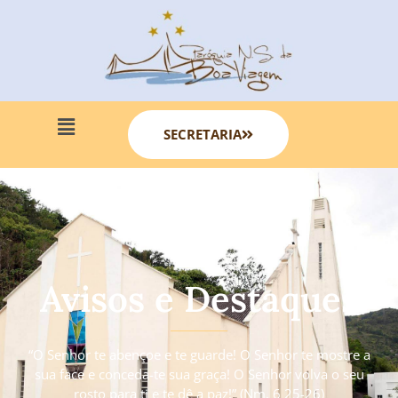
SECRETARIA
Avisos e Destaques
“O Senhor te abençoe e te guarde! O Senhor te mostre a
sua face e conceda-te sua graça! O Senhor volva o seu
rosto para ti e te dê a paz!” (Nm. 6 25-26)