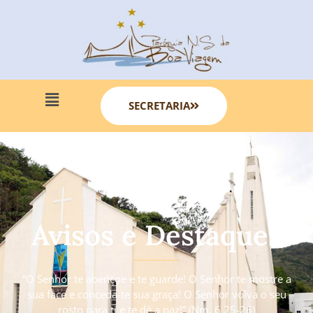
SECRETARIA
Avisos e Destaques
“O Senhor te abençoe e te guarde! O Senhor te mostre a
sua face e conceda-te sua graça! O Senhor volva o seu
rosto para ti e te dê a paz!” (Nm. 6 25-26)