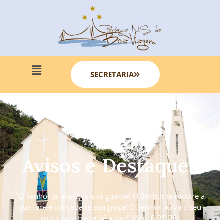
SECRETARIA
Avisos e Destaques
“O Senhor te abençoe e te guarde! O Senhor te mostre a
sua face e conceda-te sua graça! O Senhor volva o seu
rosto para ti e te dê a paz!” (Nm. 6 25-26)