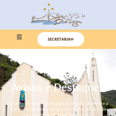
SECRETARIA
Avisos e Destaques
“O Senhor te abençoe e te guarde! O Senhor te mostre a
sua face e conceda-te sua graça! O Senhor volva o seu
rosto para ti e te dê a paz!” (Nm. 6 25-26)