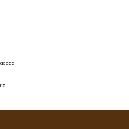
ssacada
riz