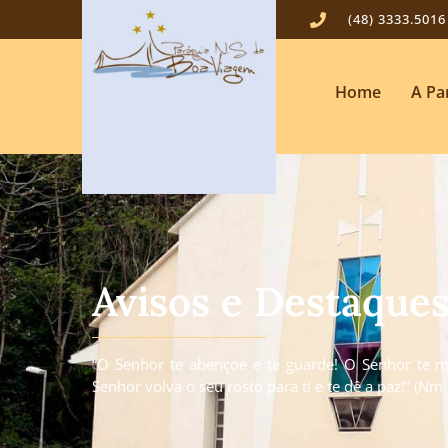
(48) 3333.5016
Home
A Pa
Avisos e Destaque
“O Senhor te abençoe e te guarde! O Senhor te mo
Senhor volva o seu rosto para ti e te dê a paz!” (Nm