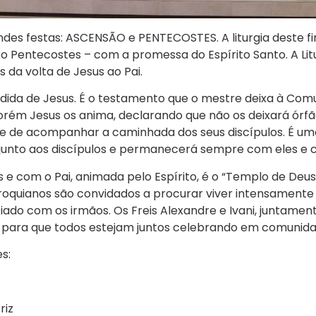
ndes festas: ASCENSÃO e PENTECOSTES. A liturgia deste fi
o Pentecostes – com a promessa do Espírito Santo. A Li
s da volta de Jesus ao Pai.
ida de Jesus. É o testamento que o mestre deixa à Comun
orém Jesus os anima, declarando que não os deixará órfão
de acompanhar a caminhada dos seus discípulos. É uma al
á junto aos discípulos e permanecerá sempre com eles e c
 e com o Pai, animada pelo Espírito, é o “Templo de Deus
oquianos são convidados a procurar viver intensamente 
ciado com os irmãos. Os Freis Alexandre e Ivani, juntame
 para que todos estejam juntos celebrando em comunida
s:
riz