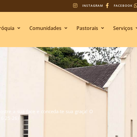
INSTAGRAM
FACEBOOK
róquia
Comunidades
Pastorais
Serviços
s
stre a sua face e conceda-te sua graça! O
. 6 25-26)