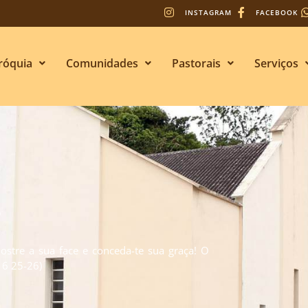
INSTAGRAM
FACEBOOK
róquia
Comunidades
Pastorais
Serviços
s
stre a sua face e conceda-te sua graça! O
. 6 25-26)