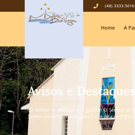
(48) 3333.5016
Home
A Pa
Avisos e Destaque
“O Senhor te abençoe e te guarde! O Senhor te mo
Senhor volva o seu rosto para ti e te dê a paz!” (Nm