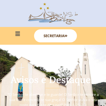
SECRETARIA
Avisos e Destaques
“O Senhor te abençoe e te guarde! O Senhor te mostre a
sua face e conceda-te sua graça! O Senhor volva o seu
rosto para ti e te dê a paz!” (Nm. 6 25-26)