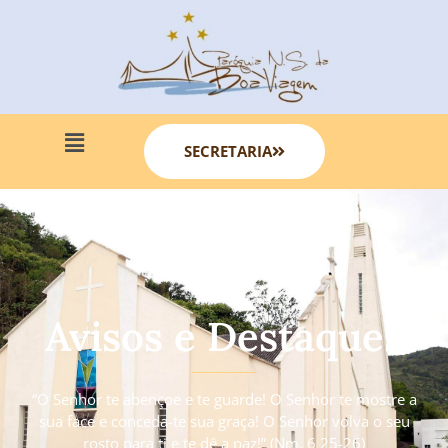
SECRETARIA
Avisos e Destaques
“O Senhor te abençoe e te guarde! O Senhor te mostre a
sua face e conceda-te sua graça! O Senhor volva o seu
rosto para ti e te dê a paz!” (Nm. 6 25-26)