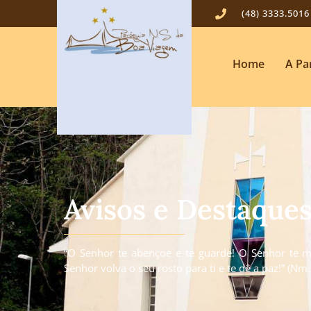
(48) 3333.5016
Home
A Pa
Avisos e Destaque
“O Senhor te abençoe e te guarde! O Senhor te mo
Senhor volva o seu rosto para ti e te dê a paz!” (Nm