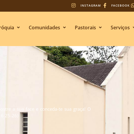
INSTAGRAM
FACEBOOK
róquia
Comunidades
Pastorais
Serviços
s
stre a sua face e conceda-te sua graça! O
. 6 25-26)