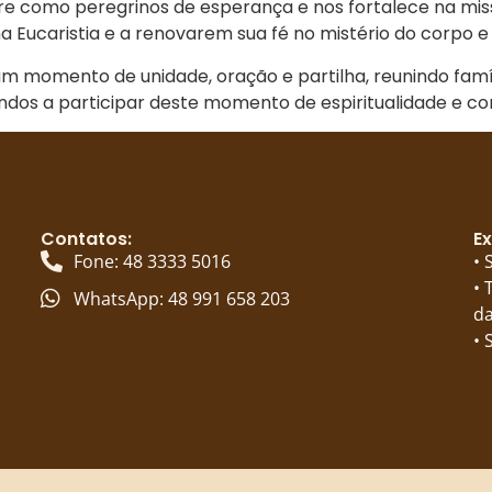
re como peregrinos de esperança e nos fortalece na missã
na Eucaristia e a renovarem sua fé no mistério do corpo e
m momento de unidade, oração e partilha, reunindo famí
indos a participar deste momento de espiritualidade e c
Contatos:
Ex
Fone: 48 3333 5016
• 
• 
WhatsApp: 48 991 658 203
da
• 