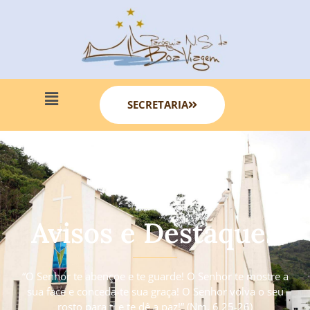
SECRETARIA
Avisos e Destaques
“O Senhor te abençoe e te guarde! O Senhor te mostre a
sua face e conceda-te sua graça! O Senhor volva o seu
rosto para ti e te dê a paz!” (Nm. 6 25-26)