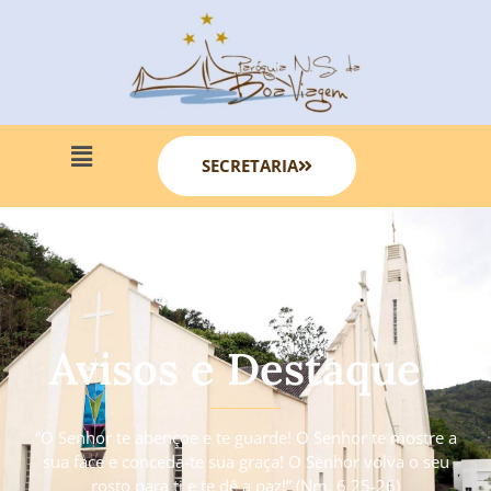
SECRETARIA
Avisos e Destaques
“O Senhor te abençoe e te guarde! O Senhor te mostre a
sua face e conceda-te sua graça! O Senhor volva o seu
rosto para ti e te dê a paz!” (Nm. 6 25-26)