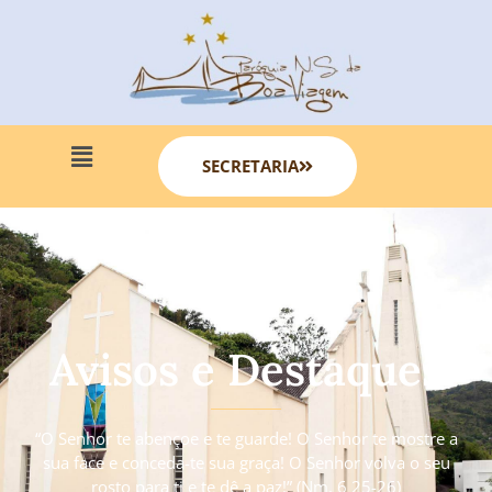
SECRETARIA
Avisos e Destaques
“O Senhor te abençoe e te guarde! O Senhor te mostre a
sua face e conceda-te sua graça! O Senhor volva o seu
rosto para ti e te dê a paz!” (Nm. 6 25-26)