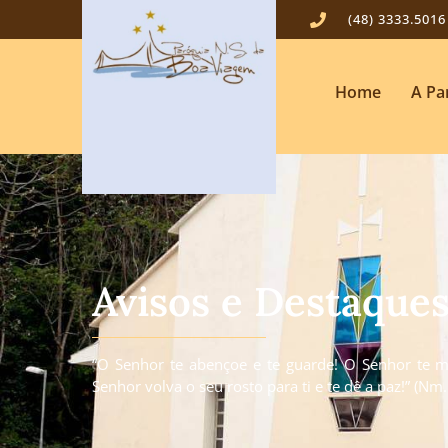
(48) 3333.5016
Home
A Pa
Avisos e Destaque
“O Senhor te abençoe e te guarde! O Senhor te mo
Senhor volva o seu rosto para ti e te dê a paz!” (Nm