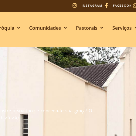
INSTAGRAM
FACEBOOK
róquia
Comunidades
Pastorais
Serviços
s
stre a sua face e conceda-te sua graça! O
. 6 25-26)