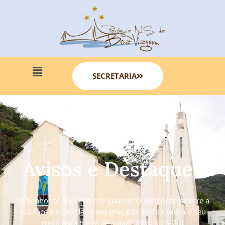
SECRETARIA
Avisos e Destaques
“O Senhor te abençoe e te guarde! O Senhor te mostre a
sua face e conceda-te sua graça! O Senhor volva o seu
rosto para ti e te dê a paz!” (Nm. 6 25-26)